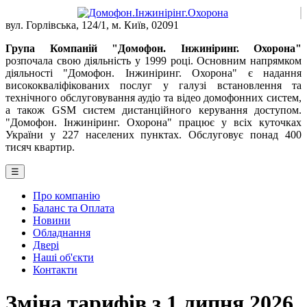
вул. Горлівська, 124/1, м. Київ, 02091
Група Компаній "Домофон. Інжиніринг. Охорона"
розпочала свою діяльність у 1999 році. Основним напрямком
діяльності "Домофон. Інжиніринг. Охорона" є надання
висококваліфікованих послуг у галузі встановлення та
технічного обслуговування аудіо та відео домофонних систем,
а також GSM систем дистанційного керування доступом.
"Домофон. Інжиніринг. Охорона" працює у всіх куточках
України у 227 населених пунктах. Обслуговує понад 400
тисяч квартир.
☰
Про компанію
Баланс та Оплата
Новини
Обладнання
Двері
Наші об'єкти
Контакти
Зміна тарифів з 1 липня 2026