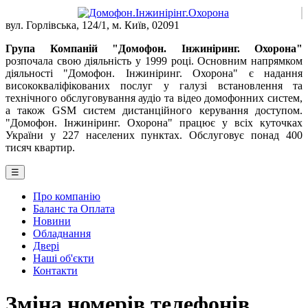
вул. Горлівська, 124/1, м. Київ, 02091
Група Компаній "Домофон. Інжиніринг. Охорона"
розпочала свою діяльність у 1999 році. Основним напрямком
діяльності "Домофон. Інжиніринг. Охорона" є надання
висококваліфікованих послуг у галузі встановлення та
технічного обслуговування аудіо та відео домофонних систем,
а також GSM систем дистанційного керування доступом.
"Домофон. Інжиніринг. Охорона" працює у всіх куточках
України у 227 населених пунктах. Обслуговує понад 400
тисяч квартир.
☰
Про компанію
Баланс та Оплата
Новини
Обладнання
Двері
Наші об'єкти
Контакти
Зміна номерів телефонів