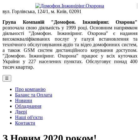
вул. Горлівська, 124/1, м. Київ, 02091
Група Компаній "Домофон. Інжиніринг. Охорона"
розпочала свою діяльність у 1999 році. Основним напрямком
діяльності "Домофон. Інжиніринг. Охорона" є надання
висококваліфікованих послуг у галузі встановлення та
технічного обслуговування аудіо та відео домофонних систем,
а також GSM систем дистанційного керування доступом.
"Домофон. Інжиніринг. Охорона" працює у всіх куточках
України у 227 населених пунктах. Обслуговує понад 400
тисяч квартир.
☰
Про компанію
Баланс та Оплата
Новини
Обладнання
Двері
Наші об'єкти
Контакти
З Новим 2020 роком!