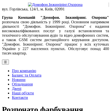
вул. Горлівська, 124/1, м. Київ, 02091
Група Компаній "Домофон. Інжиніринг. Охорона"
розпочала свою діяльність у 1999 році. Основним напрямком
діяльності "Домофон. Інжиніринг. Охорона" є надання
висококваліфікованих послуг у галузі встановлення та
технічного обслуговування аудіо та відео домофонних систем,
а також GSM систем дистанційного керування доступом.
"Домофон. Інжиніринг. Охорона" працює у всіх куточках
України у 227 населених пунктах. Обслуговує понад 400
тисяч квартир.
☰
Про компанію
Баланс та Оплата
Новини
Обладнання
Двері
Наші об'єкти
Контакти
Розпочато фарбування