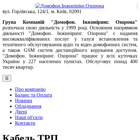
вул. Горлівська, 124/1, м. Київ, 02091
Група Компаній "Домофон. Інжиніринг. Охорона"
розпочала свою діяльність у 1999 році. Основним напрямком
діяльності "Домофон. Інжиніринг. Охорона" є надання
висококваліфікованих послуг у галузі встановлення та
технічного обслуговування аудіо та відео домофонних систем,
а також GSM систем дистанційного керування доступом.
"Домофон. Інжиніринг. Охорона" працює у всіх куточках
України у 227 населених пунктах. Обслуговує понад 400
тисяч квартир.
☰
Про компанію
Баланс та Оплата
Новини
Обладнання
Двері
Наші об'єкти
Контакти
Кабель ТРП